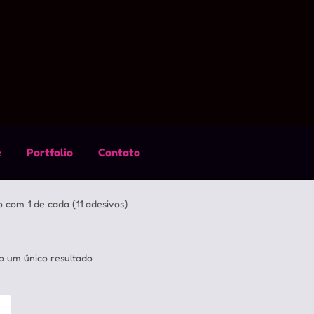
e
Portfolio
Contato
com 1 de cada (11 adesivos)
o um único resultado