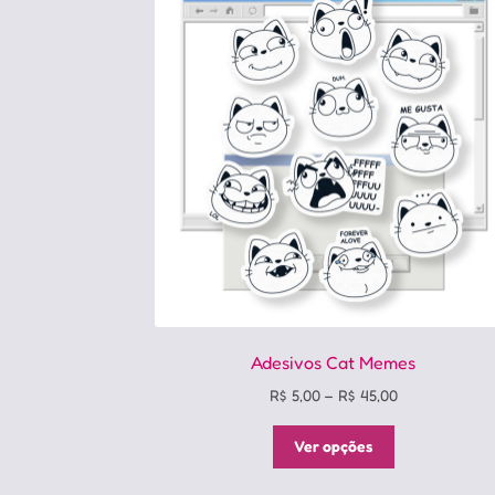
Adesivos Cat Memes
Price
R$
5,00
–
R$
45,00
range:
Este
R$ 5,00
Ver opções
produto
through
tem
R$ 45,00