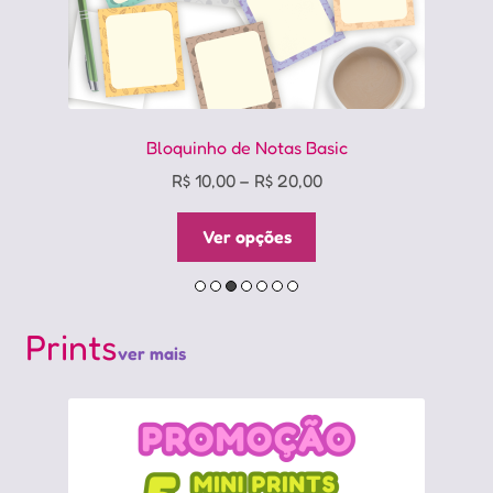
Bloquinho de Notas Basic
Price
R$
10,00
–
R$
20,00
range:
Este
R$ 10,00
Ver opções
produto
through
tem
R$ 20,00
várias
variantes.
Prints
ver mais
As
opções
podem
ser
escolhidas