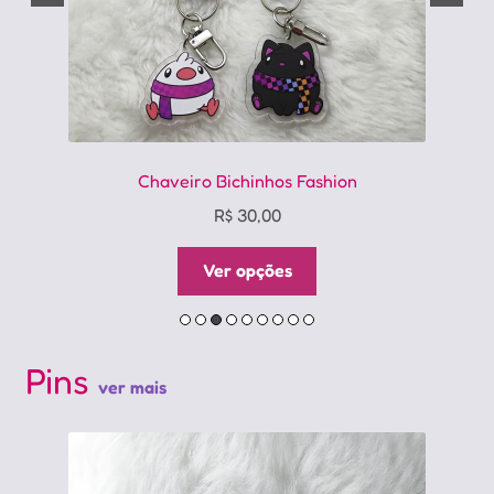
Chaveiro Bichinhos Fashion
R$
30,00
Este
Ver opções
produto
tem
várias
variantes.
Pins
ver mais
As
opções
podem
ser