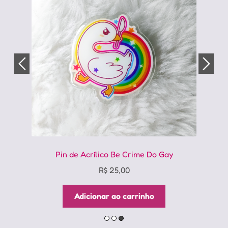
escolhidas
na
página
do
produto
Pin de Acrílico Be Crime Do Gay
R$
25,00
Adicionar ao carrinho