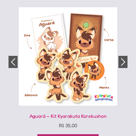
opções
podem
ser
escolhidas
na
página
do
produto
Aguará – Kit Kyarakuta Korekushon
R$
35,00