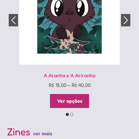
página
do
produto
A Aranha e A Ariranha
Price
R$
15,00
–
R$
40,00
range:
Este
R$ 15,00
Ver opções
produto
through
tem
R$ 40,00
várias
variantes.
Zines
ver mais
As