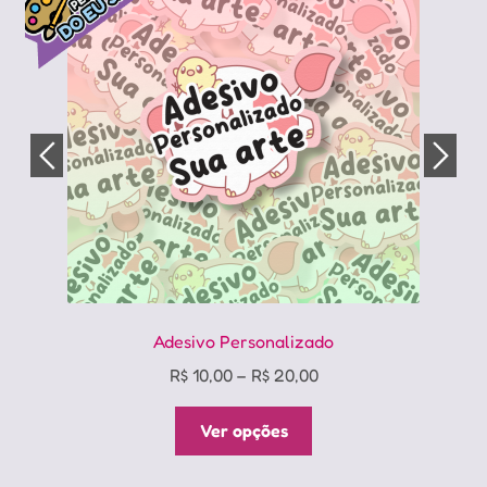
Adesivo Personalizado
Price
R$
10,00
–
R$
20,00
range:
Este
R$ 10,00
Ver opções
produto
through
tem
R$ 20,00