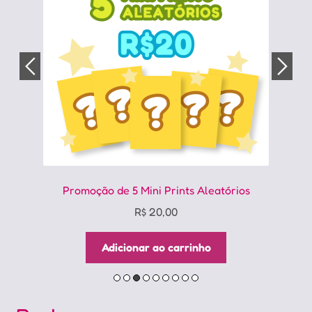
na
página
do
produto
Promoção de 5 Mini Prints Aleatórios
R$
20,00
Adicionar ao carrinho