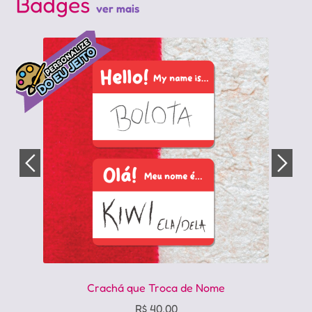
Badges
ver mais
Crachá que Troca de Nome
R$
40,00