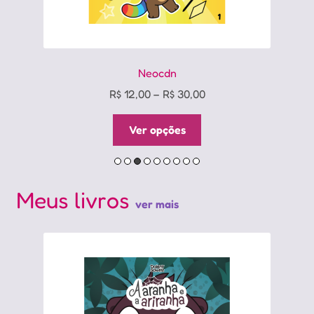
Neocdn
Price
R$
12,00
–
R$
30,00
range:
Este
R$ 12,00
Ver opções
produto
through
tem
R$ 30,00
várias
variantes.
Meus livros
ver mais
As
opções
podem
ser
escolhidas
na