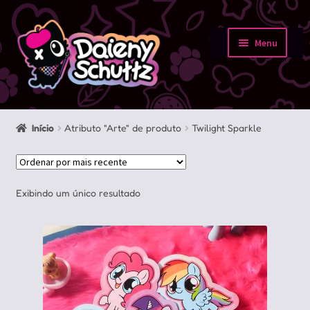
Pular
Pular
para
para
Menu
navegação
o
Início
conteúdo
Loja
Início
Atributo "Arte" de produto
Twilight Sparkle
Minha conta
Sobre
Exibindo um único resultado
Portfolio
Contato