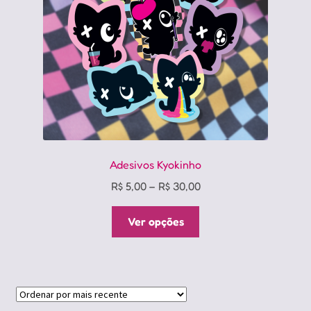
Adesivos Kyokinho
Price
R$
5,00
–
R$
30,00
range:
Este
R$ 5,00
Ver opções
produto
through
tem
R$ 30,00
várias
variantes.
As