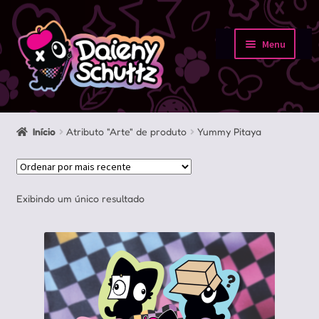
Pular
Pular
para
para
Menu
navegação
o
Início
conteúdo
Loja
Início
Atributo "Arte" de produto
Yummy Pitaya
Minha conta
Sobre
Exibindo um único resultado
Portfolio
Contato