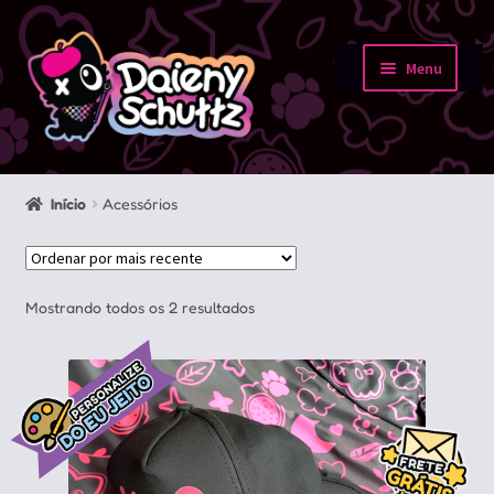
Pular
Pular
para
para
Menu
navegação
o
Início
conteúdo
Loja
Início
Acessórios
Minha conta
Sobre
Classificado
Mostrando todos os 2 resultados
por
Portfolio
mais
recente
Contato