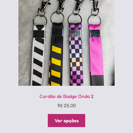
opções
podem
ser
escolhidas
na
página
do
produto
Cordão de Badge Onda 2
R$
25,00
Este
Ver opções
produto
tem