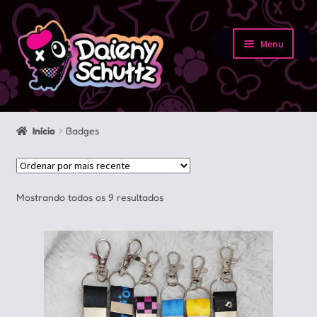
Pular
Pular
para
para
Menu
navegação
o
Início
conteúdo
Loja
Início
Badges
Minha conta
Sobre
Classificado
Mostrando todos os 9 resultados
por
Portfolio
mais
recente
Contato