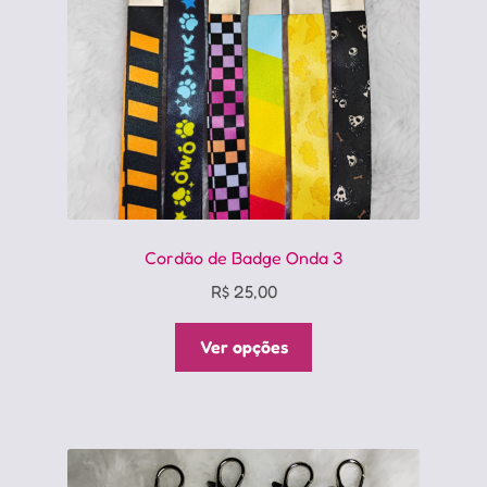
Cordão de Badge Onda 3
R$
25,00
Este
Ver opções
produto
tem
várias
variantes.
As