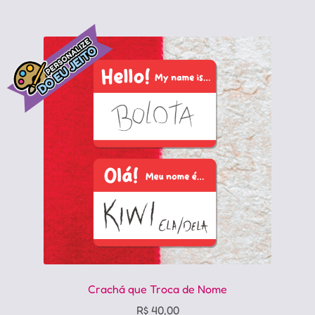
várias
variantes.
As
opções
podem
ser
escolhidas
na
página
do
produto
Crachá que Troca de Nome
R$
40,00