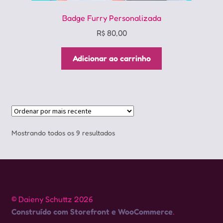
Badge Furry Personalizada
R$
80,00
Adicionar ao carrinho
Classificado
Mostrando todos os 9 resultados
por
mais
recente
© Daieny Schuttz 2026
Construído com Storefront e WooCommerce
.