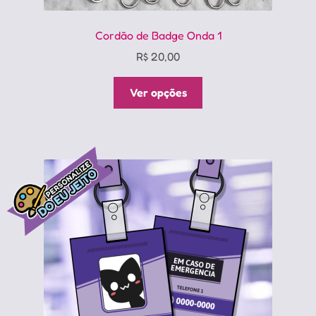
Cordão de Badge Onda 1
R$
20,00
Este
Ver opções
produto
tem
várias
variantes.
As
opções
podem
ser
escolhidas
na
página
do
produto