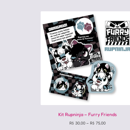
Kit Rupninja – Furry Friends
Price
R$
30,00
–
R$
75,00
range: