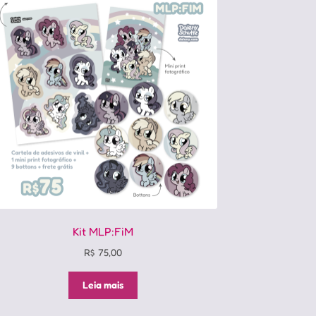
Kit MLP:FiM
R$
75,00
Leia mais