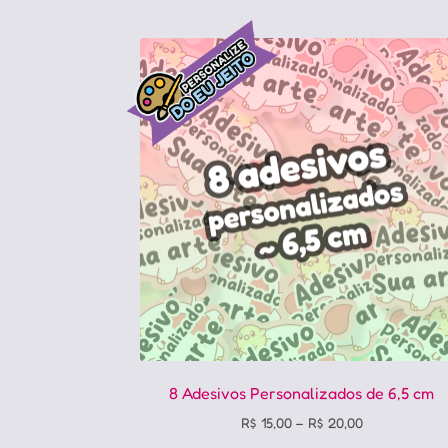
várias
variantes.
As
opções
podem
ser
escolhidas
na
página
do
produto
8 Adesivos Personalizados de 6,5 cm
Price
R$
15,00
–
R$
20,00
range: