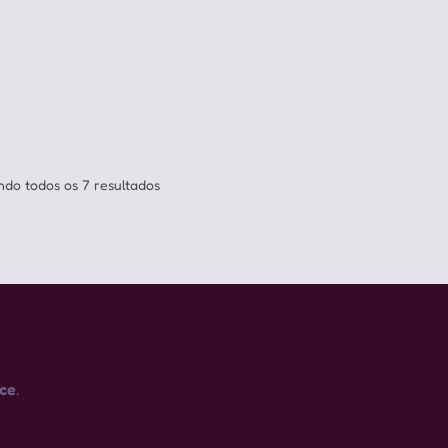
Classificado
do todos os 7 resultados
por
mais
recente
ce
.