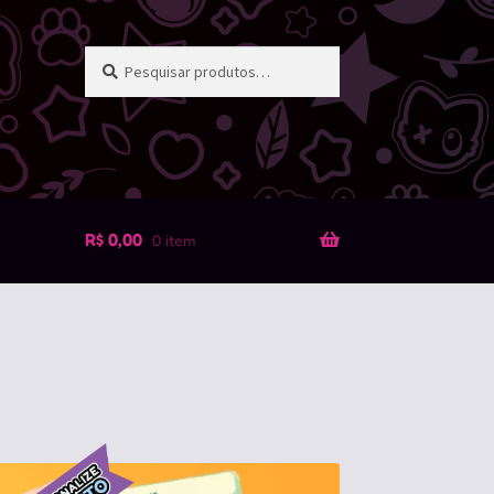
Pesquisar
Pesquisar
por:
R$
0,00
0 item