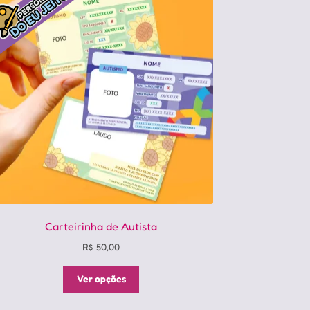
Carteirinha de Autista
R$
50,00
Este
Ver opções
produto
tem