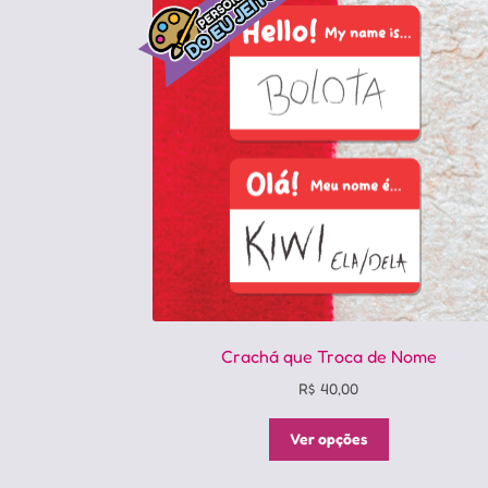
Crachá que Troca de Nome
R$
40,00
Este
Ver opções
produto
tem