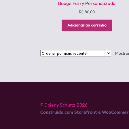
Badge Furry Personalizada
R$
80,00
Adicionar ao carrinho
Mostran
© Daieny Schuttz 2026
Construído com Storefront e WooCommer