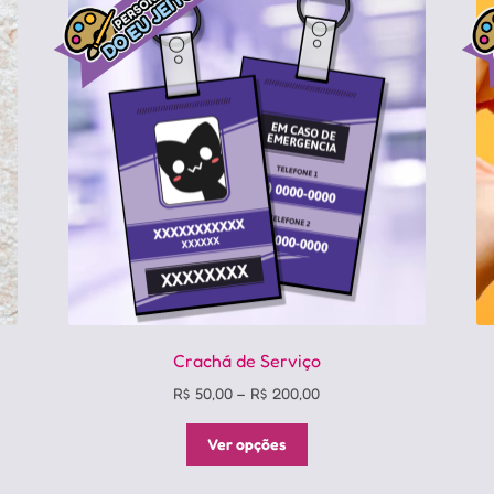
Crachá de Serviço
Price
R$
50,00
–
R$
200,00
range:
Este
R$ 50,00
Ver opções
produto
through
tem
R$ 200,00