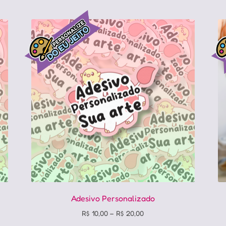
várias
variantes.
As
opções
podem
ser
escolhidas
na
página
do
produto
Adesivo Personalizado
Price
R$
10,00
–
R$
20,00
range: