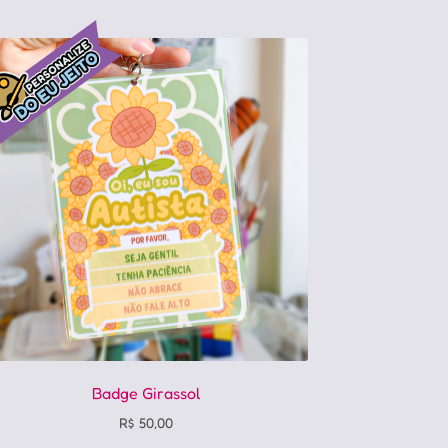
várias
variantes.
As
opções
podem
ser
escolhidas
na
página
do
produto
Badge Girassol
R$
50,00