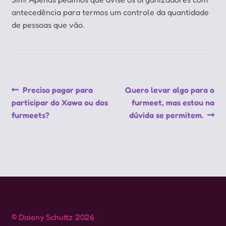
antecedência para termos um controle da quantidade
de pessoas que vão.
Navegação
Post
Próximo
Preciso pagar para
Quero levar algo para o
anterior:
post:
participar do Xawa ou dos
furmeet, mas estou na
de
furmeets?
dúvida se permitem.
Post
© Daieny Schuttz 2026