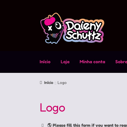
Pular
Pular
para
para
navegação
o
conteúdo
Início
Loja
Minha conta
Sobr
Início
Logo
Logo
🌎 Please fill this form if you want to req