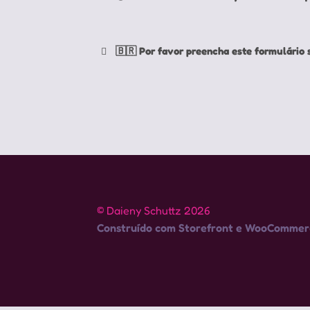
🇧🇷 Por favor preencha este formulário 
Your e-mail:
*
Seu e-mail:
*
Do you want to be contacted by what soc
© Daieny Schuttz 2026
Quer contato por alguma rede social?
Construído com Storefront e WooCommer
Do you want to write what name in the lo
Quer que escreva qual nome na logo?
Select adjectives that best describe your 