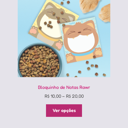
podem
ser
escolhidas
na
página
do
produto
Bloquinho de Notas Rawr
Price
R$
10,00
–
R$
20,00
range:
Este
R$ 10,00
Ver opções
produto
through
tem
R$ 20,00