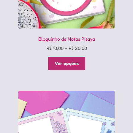
Bloquinho de Notas Pitaya
Price
R$
10,00
–
R$
20,00
range:
Este
R$ 10,00
Ver opções
produto
through
tem
R$ 20,00
várias
variantes.
As
opções
podem
ser
escolhidas