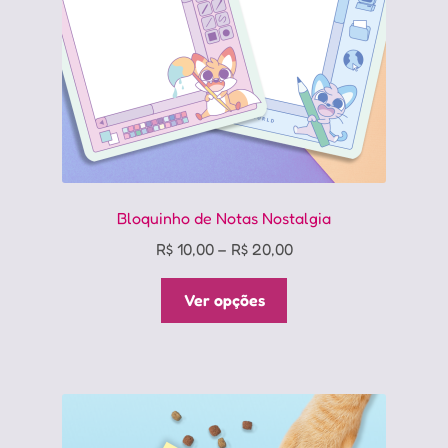
na
página
do
produto
Bloquinho de Notas Nostalgia
Price
R$
10,00
–
R$
20,00
range:
Este
R$ 10,00
Ver opções
produto
through
tem
R$ 20,00
várias
variantes.
As
opções