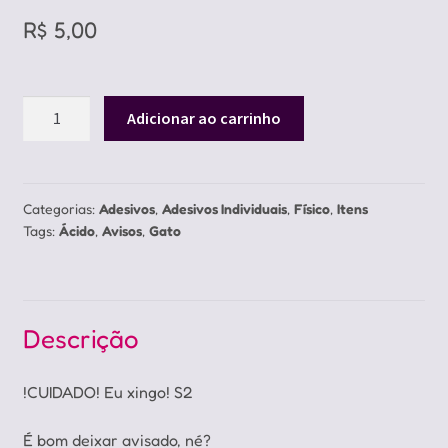
R$
5,00
Adesivo
Adicionar ao carrinho
CUIDADO
Eu
Xingo
quantidade
Categorias:
Adesivos
,
Adesivos Individuais
,
Físico
,
Itens
Tags:
Ácido
,
Avisos
,
Gato
Descrição
!CUIDADO! Eu xingo! S2
É bom deixar avisado, né?