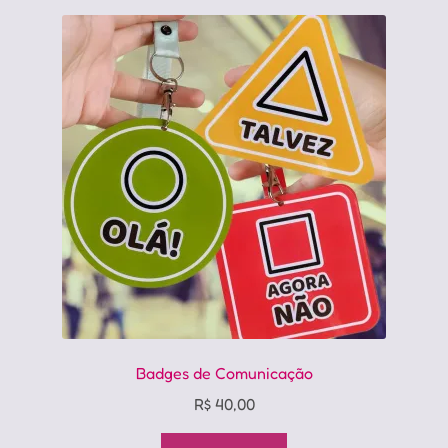
Badges de Comunicação
R$
40,00
Este