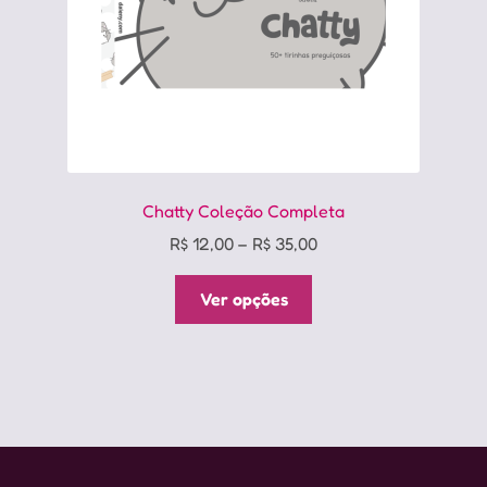
página
do
produto
Chatty Coleção Completa
Price
R$
12,00
–
R$
35,00
range:
Este
R$ 12,00
Ver opções
produto
through
tem
R$ 35,00
várias
variantes.
As
opções
podem