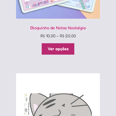
Bloquinho de Notas Nostalgia
Price
R$
10,00
–
R$
20,00
range:
Este
R$ 10,00
Ver opções
produto
through
tem
R$ 20,00
várias
variantes.
As
opções
podem
ser
escolhidas
na