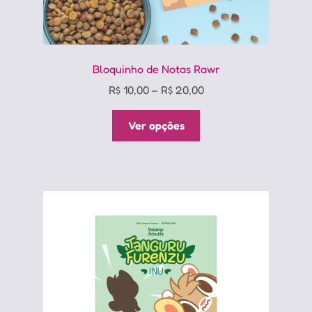
Bloquinho de Notas Rawr
Price
R$
10,00
–
R$
20,00
range:
Este
R$ 10,00
Ver opções
produto
through
tem
R$ 20,00
várias
variantes.
As
opções
podem
ser
escolhidas
na
página