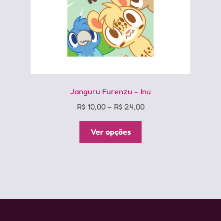
do
produto
Janguru Furenzu – Inu
Price
R$
10,00
–
R$
24,00
range:
Este
R$ 10,00
Ver opções
produto
through
tem
R$ 24,00
várias
variantes.
As
opções
podem