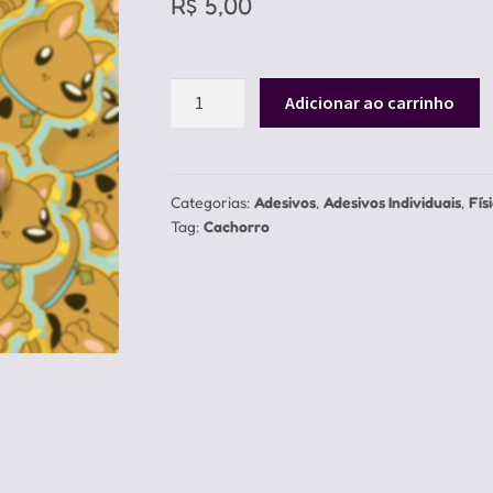
R$
5,00
Adesivo
Adicionar ao carrinho
Scooby
quantidade
Categorias:
Adesivos
,
Adesivos Individuais
,
Fís
Tag:
Cachorro