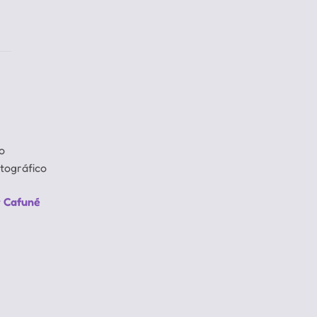
o
tográfico
r Cafuné