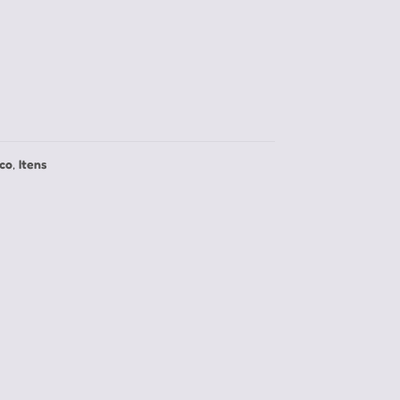
ico
,
Itens