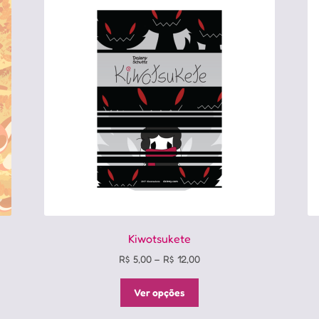
Kiwotsukete
Price
R$
5,00
–
R$
12,00
range:
Este
R$ 5,00
Ver opções
produto
through
tem