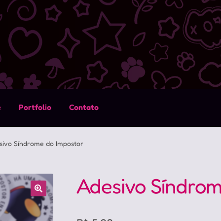
e
Portfolio
Contato
sivo Síndrome do Impostor
Adesivo Síndrom