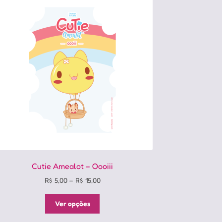
Cutie Amealot – Oooiii
Price
R$
5,00
–
R$
15,00
range:
Este
R$ 5,00
Ver opções
produto
through
tem