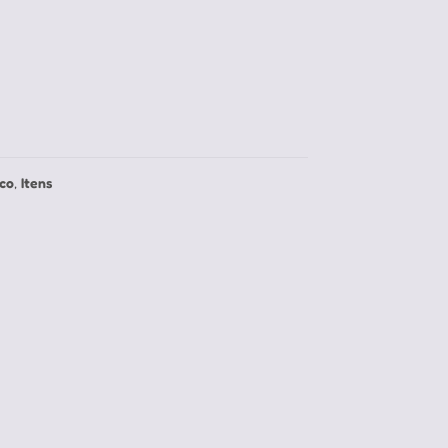
ico
,
Itens