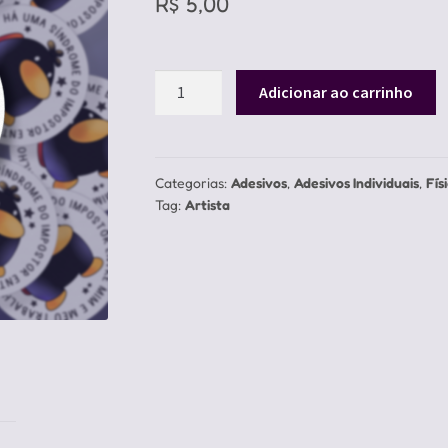
R$
5,00
Adesivo
Adicionar ao carrinho
Síndrome
do
Impostor
quantidade
Categorias:
Adesivos
,
Adesivos Individuais
,
Fís
Tag:
Artista