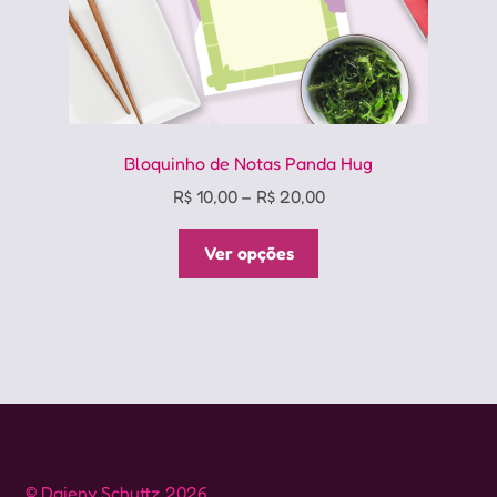
Bloquinho de Notas Panda Hug
Price
R$
10,00
–
R$
20,00
range:
Este
R$ 10,00
Ver opções
produto
through
tem
R$ 20,00
várias
variantes.
As
opções
podem
ser
escolhidas
© Daieny Schuttz 2026