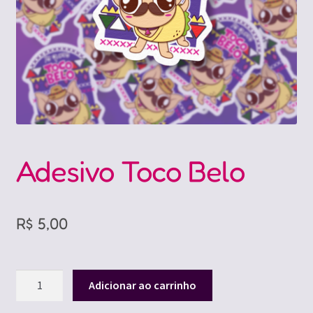
Adesivo Toco Belo
R$
5,00
Adesivo
Adicionar ao carrinho
Toco
Belo