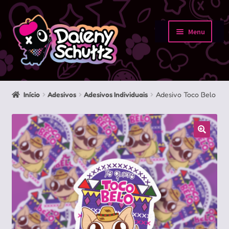
Pular
Pular
para
para
Menu
navegação
o
Início
conteúdo
Loja
Início
Adesivos
Adesivos Individuais
Adesivo Toco Belo
Minha conta
Sobre
Portfolio
Contato