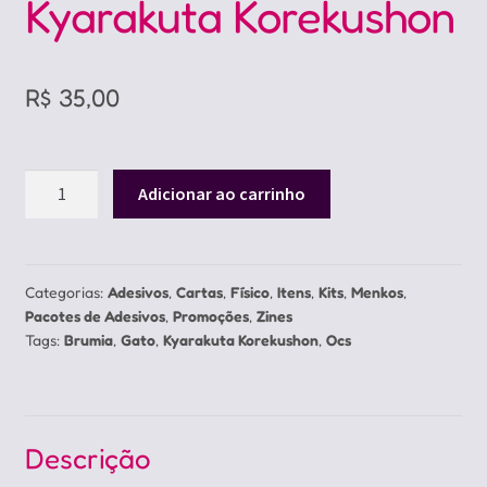
Kyarakuta Korekushon
R$
35,00
Brumia
Adicionar ao carrinho
-
Kit
Kyarakuta
Korekushon
Categorias:
Adesivos
,
Cartas
,
Físico
,
Itens
,
Kits
,
Menkos
,
Pacotes de Adesivos
,
Promoções
,
Zines
quantidade
Tags:
Brumia
,
Gato
,
Kyarakuta Korekushon
,
Ocs
Descrição