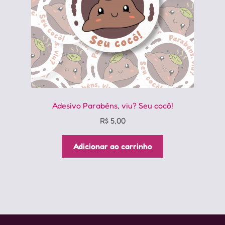
página
do
produto
Adesivo Parabéns, viu? Seu cocô!
R$
5,00
Adicionar ao carrinho