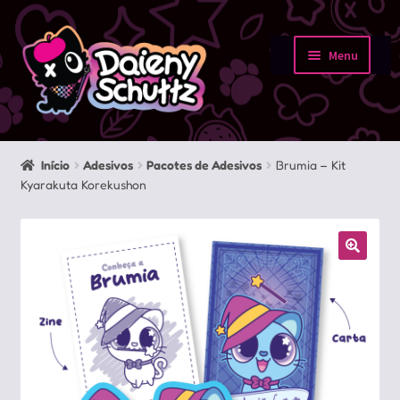
Pular
Pular
para
para
Menu
navegação
o
Início
conteúdo
Loja
Início
Adesivos
Pacotes de Adesivos
Brumia – Kit
Kyarakuta Korekushon
Minha conta
Sobre
Portfolio
Contato