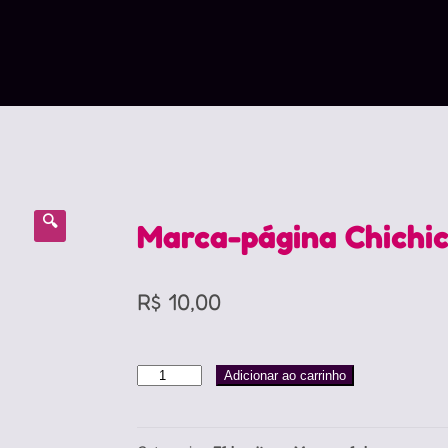
🔍
Marca-página Chichic
R$
10,00
Marca-
Adicionar ao carrinho
página
Chichichi
quantidade