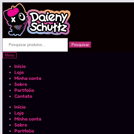
Pular
Pular
para
para
navegação
o
conteúdo
Pesquisar
Pesquisar
por:
Menu
Início
Loja
Minha conta
Sobre
Portfolio
Contato
Início
Loja
Minha conta
Sobre
Portfolio