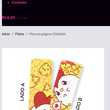
Contato
R$
0,00
0 item
Início
/
Físico
/
Marca-página Chichichi