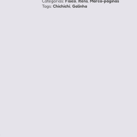
Categorias:
Físico
,
Itens
,
Marca-páginas
Tags:
Chichichi
,
Galinha