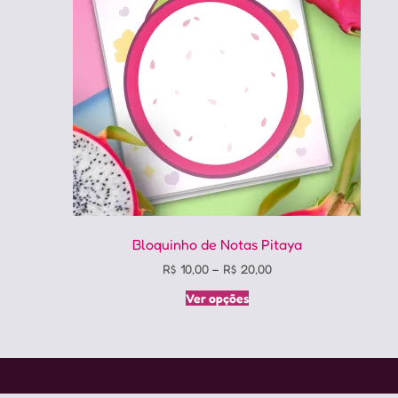
Bloquinho de Notas Pitaya
Price
R$
10,00
–
R$
20,00
range:
Este
Ver opções
R$ 10,00
produto
through
tem
R$ 20,00
várias
variantes.
As
opções