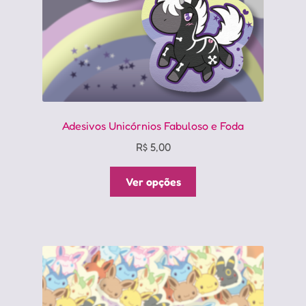
do
produto
Adesivos Unicórnios Fabuloso e Foda
R$
5,00
Este
Ver opções
produto
tem
várias
variantes.
As
opções
podem