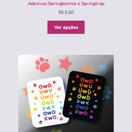
Adesivos Springbonnie e Springtrap
R$
5,00
Este
Ver opções
produto
tem
várias
variantes.
As
opções
podem
ser
escolhidas
na
página
do
produto