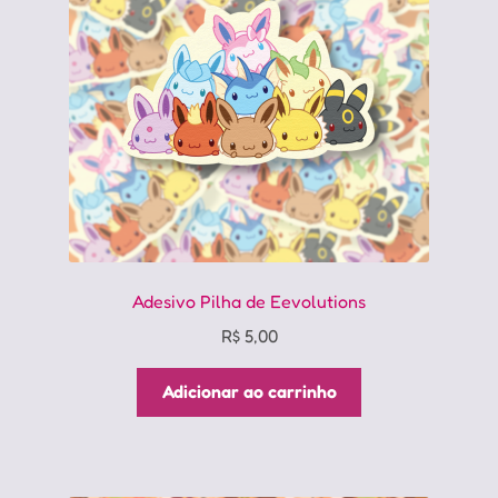
ser
escolhidas
na
página
do
produto
Adesivo Pilha de Eevolutions
R$
5,00
Adicionar ao carrinho