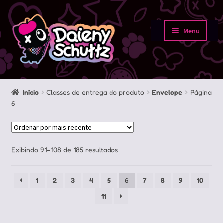
Pular
Pular
para
para
Menu
navegação
o
Início
conteúdo
Loja
Início
Classes de entrega do produto
Envelope
Página
6
Minha conta
Sobre
Classificado
Exibindo 91–108 de 185 resultados
Portfolio
por
mais
1
2
3
4
5
6
7
8
9
10
recente
Contato
11