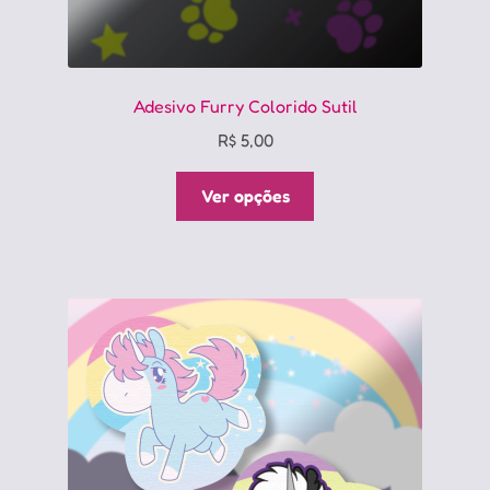
Adesivo Furry Colorido Sutil
R$
5,00
Este
Ver opções
produto
tem
várias
variantes.
As
opções
podem
ser
escolhidas
na
página