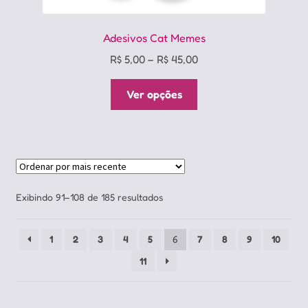
Adesivos Cat Memes
Price
R$
5,00
–
R$
45,00
range:
Este
R$ 5,00
Ver opções
produto
through
tem
R$ 45,00
várias
variantes.
As
opções
Classificado
Exibindo 91–108 de 185 resultados
podem
por
ser
mais
1
2
3
4
5
6
7
8
9
10
escolhidas
recente
na
11
página
do