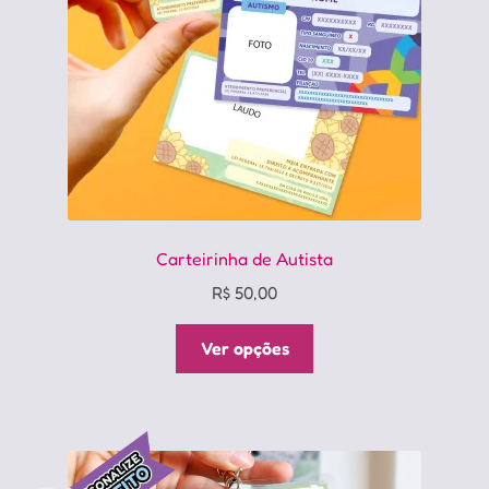
Carteirinha de Autista
R$
50,00
Este
Ver opções
produto
tem
várias
variantes.
As