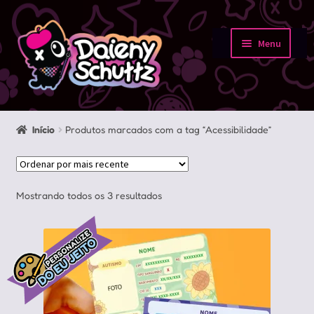
Pular
Pular
para
para
Menu
navegação
o
Início
conteúdo
Loja
Início
Produtos marcados com a tag “Acessibilidade”
Minha conta
Sobre
Classificado
Mostrando todos os 3 resultados
por
Portfolio
mais
recente
Contato