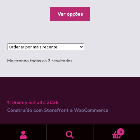
Este
Ver opções
produto
tem
várias
variantes.
As
opções
Classificado
Mostrando todos os 3 resultados
podem
por
ser
mais
escolhidas
recente
na
página
© Daieny Schuttz 2026
do
Construído com Storefront e WooCommerce
.
produto
0
Pesquisar
Pesquisar