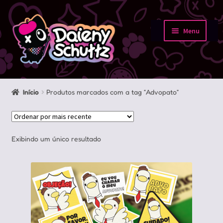
Pular
Pular
para
para
Menu
navegação
o
Início
conteúdo
Loja
Início
Produtos marcados com a tag “Advopato”
Minha conta
Sobre
Exibindo um único resultado
Portfolio
Contato