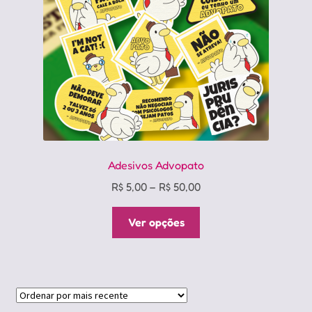
Adesivos Advopato
Price
R$
5,00
–
R$
50,00
range:
Este
R$ 5,00
Ver opções
produto
through
tem
R$ 50,00
várias
variantes.
As