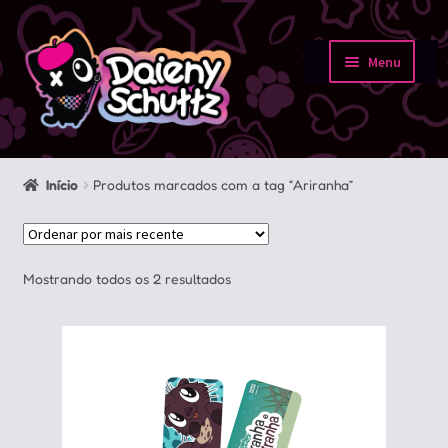
Pular
Pular
para
para
Menu
navegação
o
Início
conteúdo
Loja
Início
Produtos marcados com a tag “Ariranha”
Minha conta
Sobre
Classificado
Mostrando todos os 2 resultados
por
Portfolio
mais
recente
Contato