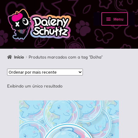
Pular
Pular
para
para
Menu
navegação
o
Início
conteúdo
Loja
Início
Produtos marcados com a tag “Bolha”
Minha conta
Sobre
Exibindo um único resultado
Portfolio
Contato