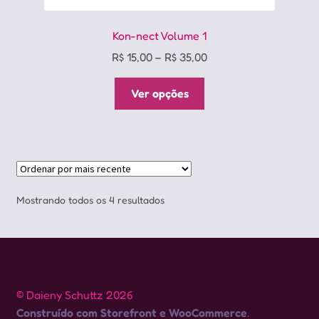
Kon-nect Volume 1
Price
R$
15,00
–
R$
35,00
range:
Este
R$ 15,00
Ver opções
produto
through
tem
R$ 35,00
várias
variantes.
As
opções
Classificado
Mostrando todos os 4 resultados
podem
por
ser
mais
escolhidas
recente
na
página
© Daieny Schuttz 2026
do
Construído com Storefront e WooCommerce
.
produto