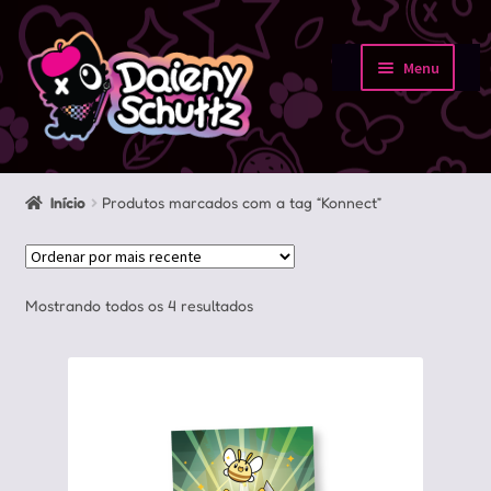
Pular
Pular
para
para
Menu
navegação
o
Início
conteúdo
Loja
Início
Produtos marcados com a tag “Konnect”
Minha conta
Sobre
Classificado
Mostrando todos os 4 resultados
por
Portfolio
mais
recente
Contato