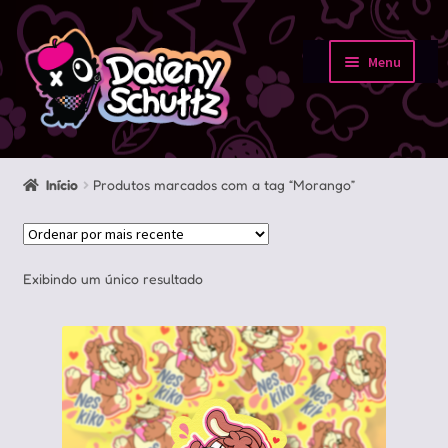
Pular
Pular
para
para
Menu
navegação
o
Início
conteúdo
Loja
Início
Produtos marcados com a tag “Morango”
Minha conta
Sobre
Exibindo um único resultado
Portfolio
Contato