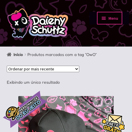
Pular
Pular
para
para
Menu
navegação
o
Início
conteúdo
Loja
Início
Produtos marcados com a tag “OwO”
Minha conta
Sobre
Exibindo um único resultado
Portfolio
Contato