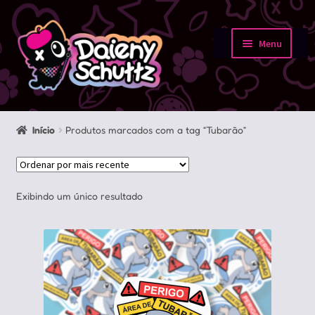
Pular
Pular
para
para
Menu
navegação
o
Início
conteúdo
Loja
Início
Produtos marcados com a tag “Tubarão”
Minha conta
Sobre
Exibindo um único resultado
Portfolio
Contato