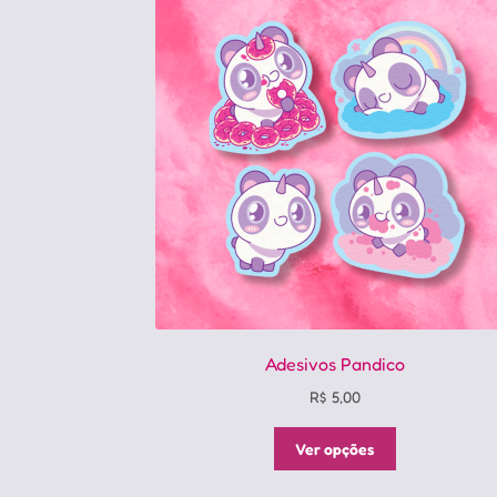
Adesivos Pandico
R$
5,00
Este
Ver opções
produto
tem