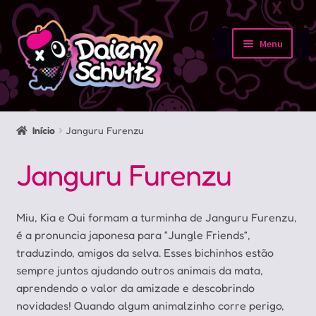
Pular
Pular
para
para
Menu
navegação
o
Início
conteúdo
Loja
Início
Janguru Furenzu
Minha conta
Janguru Furenzu
Sobre
Miu, Kia e Oui formam a turminha de Janguru Furenzu,
Portfolio
é a pronuncia japonesa para “Jungle Friends”,
traduzindo, amigos da selva. Esses bichinhos estão
Contato
sempre juntos ajudando outros animais da mata,
aprendendo o valor da amizade e descobrindo
novidades! Quando algum animalzinho corre perigo,