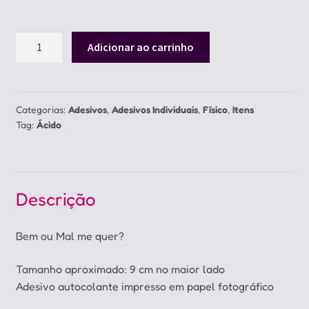
Adesivo
Adicionar ao carrinho
Bem
ou
Mal
quantidade
Categorias:
Adesivos
,
Adesivos Individuais
,
Físico
,
Itens
Tag:
Ácido
Descrição
Bem ou Mal me quer?
Tamanho aproximado: 9 cm no maior lado
Adesivo autocolante impresso em papel fotográfico