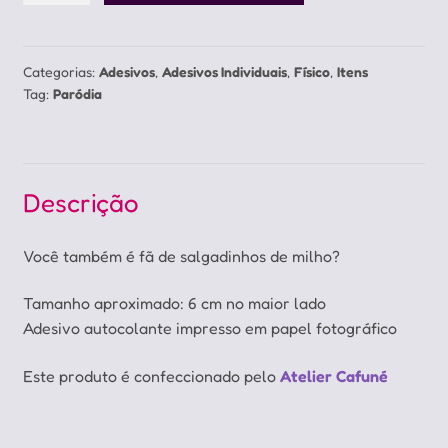
do
Dango
quantidade
Categorias:
Adesivos
,
Adesivos Individuais
,
Físico
,
Itens
Tag:
Paródia
Descrição
Você também é fã de salgadinhos de milho?
Tamanho aproximado: 6 cm no maior lado
Adesivo autocolante impresso em papel fotográfico
Este produto é confeccionado pelo
Atelier Cafuné
Fandangos, Espantalho, Milho, Chips, Elma Chips