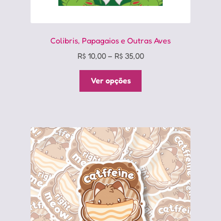
Colibris, Papagaios e Outras Aves
Price
R$
10,00
–
R$
35,00
range:
Este
R$ 10,00
Ver opções
produto
through
tem
R$ 35,00
várias
variantes.
As
opções
podem
ser
escolhidas
na
página