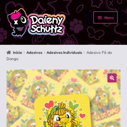
Pular
Pular
para
para
Menu
navegação
o
Início
conteúdo
Loja
Início
Adesivos
Adesivos Individuais
Adesivo Fã do
Dango
Minha conta
Sobre
Portfolio
Contato