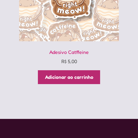
do
produto
Adesivo Catffeine
R$
5,00
Adicionar ao carrinho