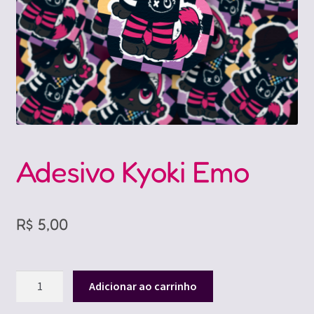
Adesivo Kyoki Emo
R$
5,00
Adesivo
Adicionar ao carrinho
Kyoki
Emo