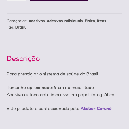
o
SUS
quantidade
Categorias:
Adesivos
,
Adesivos Individuais
,
Físico
,
Itens
Tag:
Brasil
Descrição
Para prestigiar o sistema de saúde do Brasil!
Tamanho aproximado: 9 cm no maior lado
Adesivo autocolante impresso em papel fotográfico
Este produto é confeccionado pelo
Atelier Cafuné
SUS, Sistema Único de Saúde, Zé Gotinha