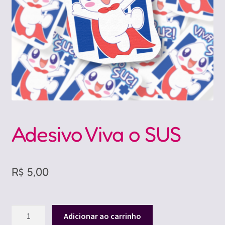
Adesivo Viva o SUS
R$
5,00
Adesivo
Adicionar ao carrinho
Viva