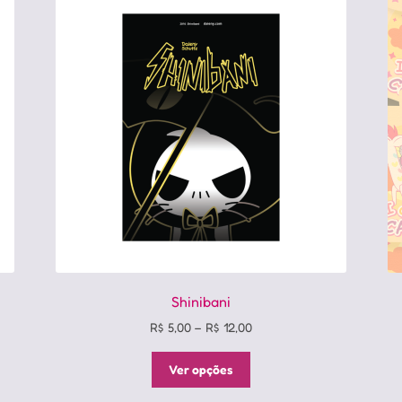
Shinibani
Price
R$
5,00
–
R$
12,00
range:
Este
R$ 5,00
Ver opções
produto
through
tem