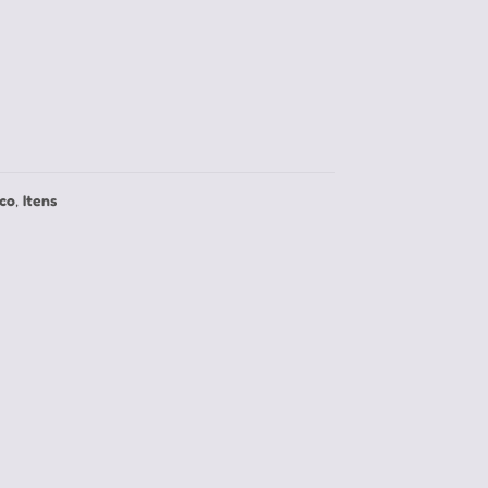
ico
,
Itens