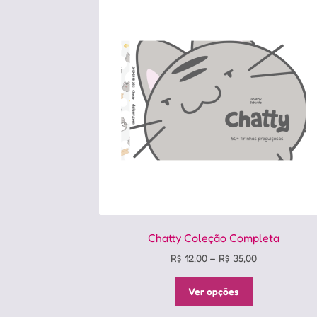
Chatty Coleção Completa
Price
R$
12,00
–
R$
35,00
range:
Este
R$ 12,00
Ver opções
produto
through
tem