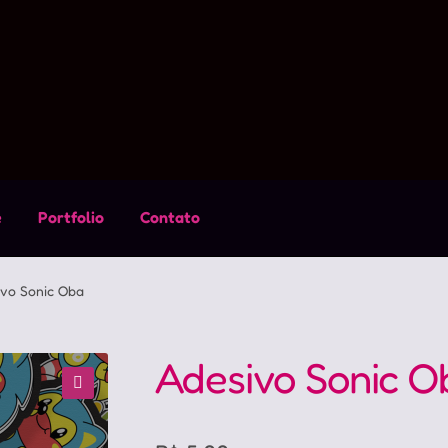
e
Portfolio
Contato
ivo Sonic Oba
Adesivo Sonic O
🔍