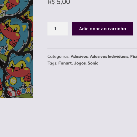
R$
5,00
Adesivo
Adicionar ao carrinho
Sonic
Oba
quantidade
Categorias:
Adesivos
,
Adesivos Individuais
,
Fís
Tags:
Fanart
,
Jogos
,
Sonic