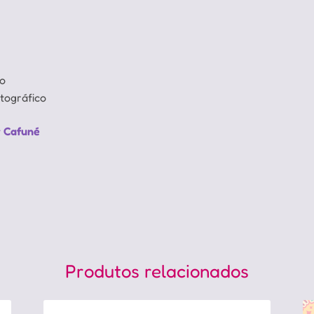
do
tográfico
r Cafuné
Produtos relacionados