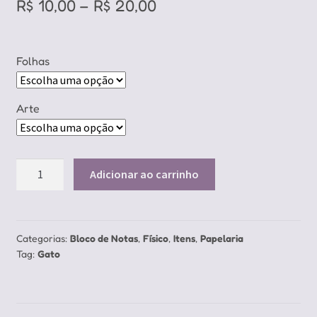
Price
R$
10,00
–
R$
20,00
range:
R$ 10,00
Folhas
through
R$ 20,00
Arte
Bloquinho
Adicionar ao carrinho
de
Notas
Rawr
quantidade
Categorias:
Bloco de Notas
,
Físico
,
Itens
,
Papelaria
Tag:
Gato