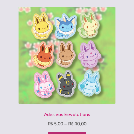
Adesivos Eevolutions
Price
R$
5,00
–
R$
40,00
range: