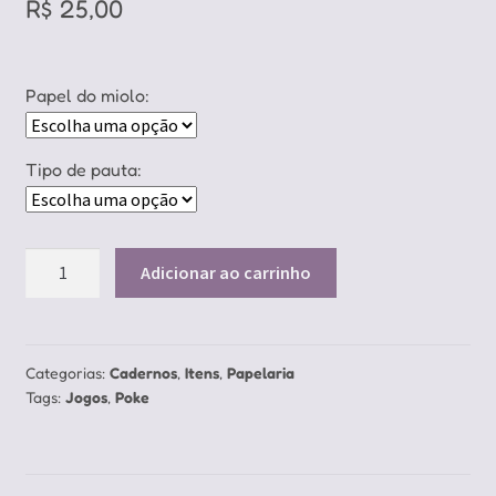
R$
25,00
Papel do miolo:
Tipo de pauta:
Caderninho
Adicionar ao carrinho
Picachu
com
C
quantidade
Categorias:
Cadernos
,
Itens
,
Papelaria
Tags:
Jogos
,
Poke