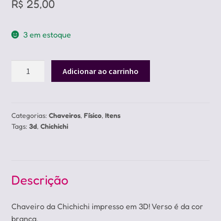
R$
25,00
3 em estoque
Chaveiro
Adicionar ao carrinho
Chichichi
em
3D
quantidade
Categorias:
Chaveiros
,
Físico
,
Itens
Tags:
3d
,
Chichichi
Descrição
Chaveiro da Chichichi impresso em 3D! Verso é da cor
branca.