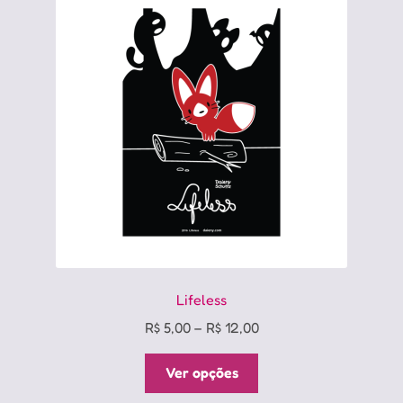
Lifeless
Price
R$
5,00
–
R$
12,00
range:
Este
R$ 5,00
Ver opções
produto
through