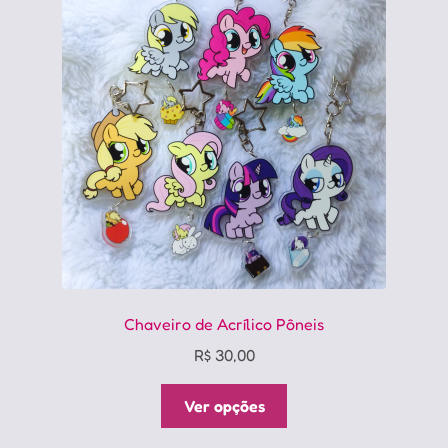
opções
podem
ser
escolhidas
na
página
do
produto
Chaveiro de Acrílico Pôneis
R$
30,00
Este
Ver opções
produto
tem