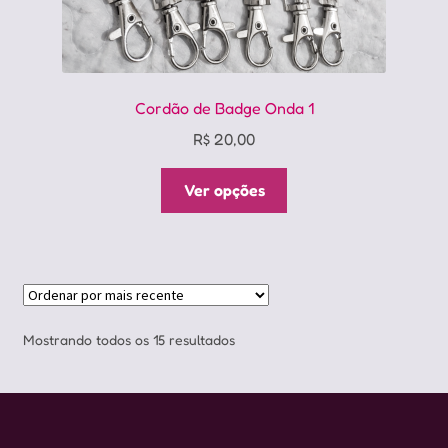
Cordão de Badge Onda 1
R$
20,00
Este
Ver opções
produto
tem
várias
variantes.
As
opções
Classificado
Mostrando todos os 15 resultados
podem
por
ser
mais
escolhidas
recente
na