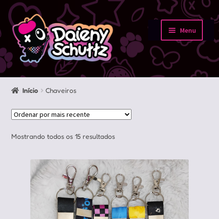
Pular
Pular
para
para
Menu
navegação
o
Início
conteúdo
Loja
Início
Chaveiros
Minha conta
Sobre
Classificado
Mostrando todos os 15 resultados
por
Portfolio
mais
recente
Contato