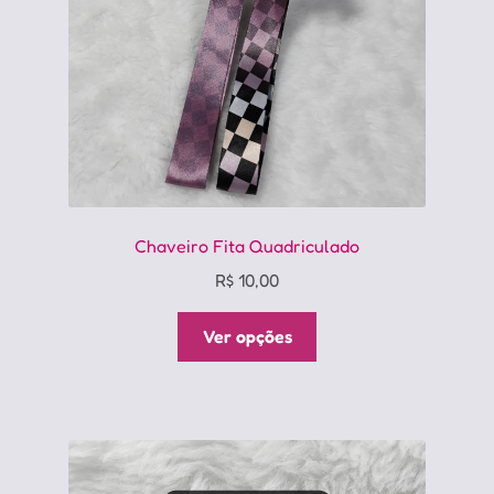
Chaveiro Fita Quadriculado
R$
10,00
Este
Ver opções
produto
tem
várias
variantes.
As
opções