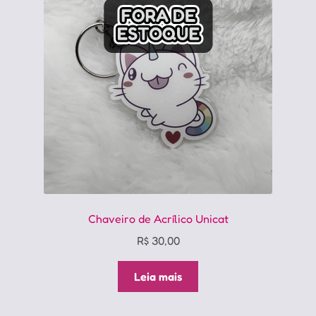
podem
ser
escolhidas
na
página
do
produto
Chaveiro de Acrílico Unicat
R$
30,00
Leia mais