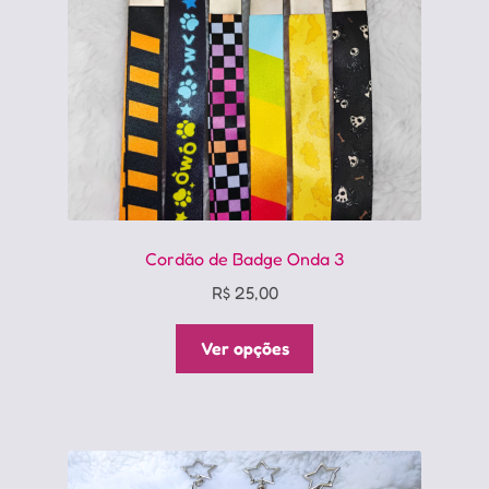
Cordão de Badge Onda 3
R$
25,00
Este
Ver opções
produto
tem
várias
variantes.
As