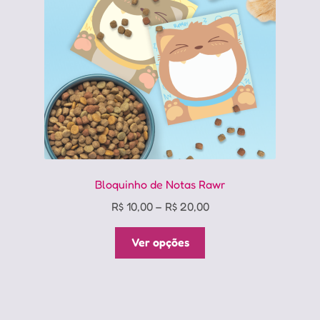
Bloquinho de Notas Rawr
Price
R$
10,00
–
R$
20,00
range:
Este
R$ 10,00
Ver opções
produto
through
tem
R$ 20,00
várias
variantes.