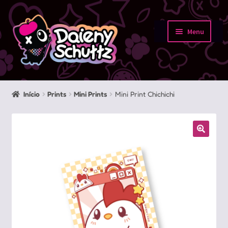
Pular
Pular
para
para
Menu
navegação
o
Início
conteúdo
Loja
Início
Prints
Mini Prints
Mini Print Chichichi
Minha conta
Sobre
Portfolio
Contato