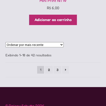
Mini Print NITW
R$
6,00
Adicionar ao carrinho
Classificado
Exibindo 1–18 de 42 resultados
por
mais
1
2
3
recente
© Daieny Schuttz 2026