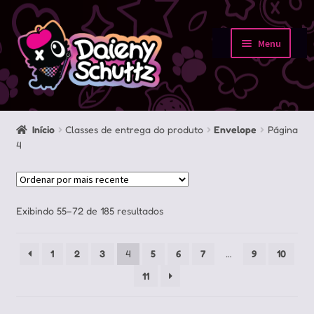
Pular
Pular
para
para
Menu
navegação
o
Início
conteúdo
Loja
Início
Classes de entrega do produto
Envelope
Página
4
Minha conta
Sobre
Classificado
Exibindo 55–72 de 185 resultados
Portfolio
por
mais
1
2
3
4
5
6
7
…
9
10
recente
Contato
11