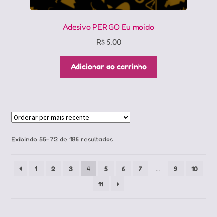
Adesivo PERIGO Eu moido
R$
5,00
Adicionar ao carrinho
Classificado
Exibindo 55–72 de 185 resultados
por
mais
1
2
3
4
5
6
7
…
9
10
recente
11