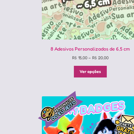
produto
8 Adesivos Personalizados de 6,5 cm
Price
R$
15,00
–
R$
20,00
range:
Este
R$ 15,00
Ver opções
produto
through
tem
R$ 20,00
várias
variantes.
As
opções
podem
ser
escolhidas