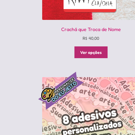
Crachá que Troca de Nome
R$
40,00
Este
Ver opções
produto
tem
várias
variantes.
As
opções
podem
ser
escolhidas
na
página
do