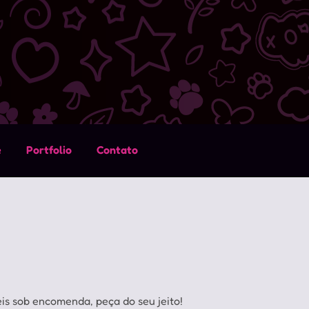
e
Portfolio
Contato
is sob encomenda, peça do seu jeito!