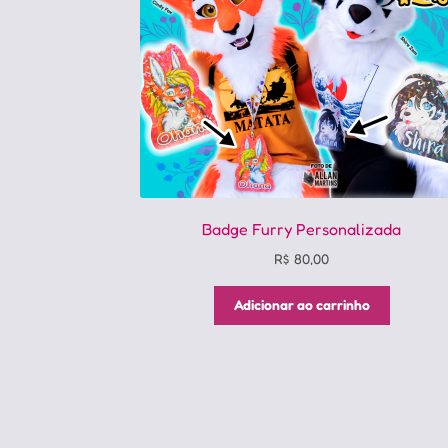
na
página
do
produto
Badge Furry Personalizada
R$
80,00
Adicionar ao carrinho