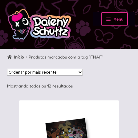
Pular
Pular
para
para
Menu
navegação
o
Início
conteúdo
Loja
Início
Produtos marcados com a tag “FNAF”
Minha conta
Sobre
Classificado
Mostrando todos os 12 resultados
por
Portfolio
mais
recente
Contato