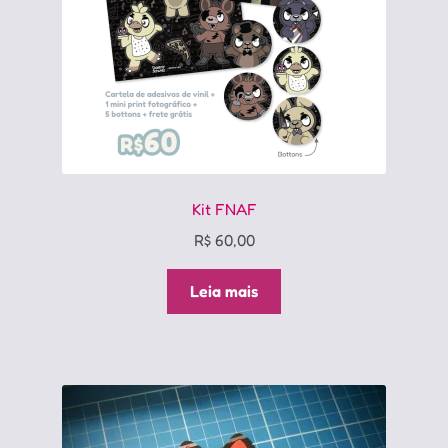
página
do
produto
Kit FNAF
R$
60,00
Leia mais