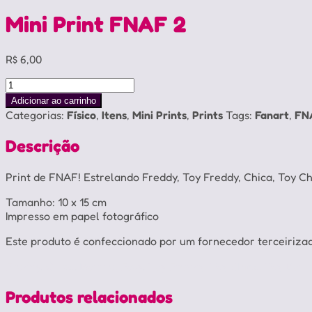
Mini Print FNAF 2
R$
6,00
Mini
Print
Adicionar ao carrinho
FNAF
Categorias:
Físico
,
Itens
,
Mini Prints
,
Prints
Tags:
Fanart
,
FN
2
quantidade
Descrição
Print de FNAF! Estrelando Freddy, Toy Freddy, Chica, Toy Ch
Tamanho: 10 x 15 cm
Impresso em papel fotográfico
Este produto é confeccionado por um fornecedor terceiriza
Freddy, Chica, Bonnie, Foxy, Toy Freddy, Toy Chica, Toy Bon
Produtos relacionados