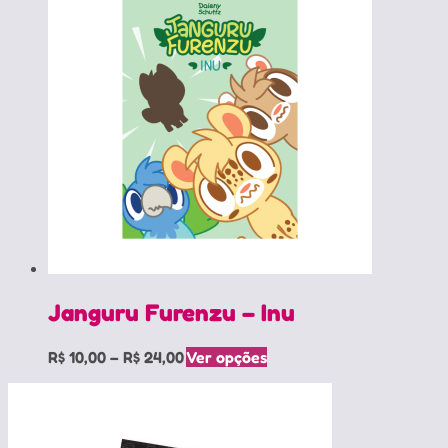
Janguru Furenzu – Inu
Price
Este
R$
10,00
–
R$
24,00
Ver opções
range:
produto
R$ 10,00
tem
through
várias
R$ 24,00
variantes.