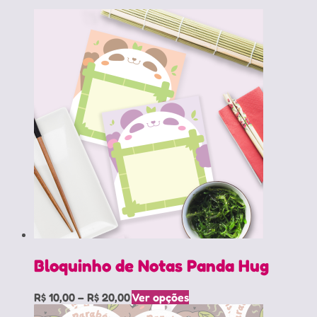
Bloquinho de Notas Panda Hug
Price
Este
R$
10,00
–
R$
20,00
Ver opções
range:
produto