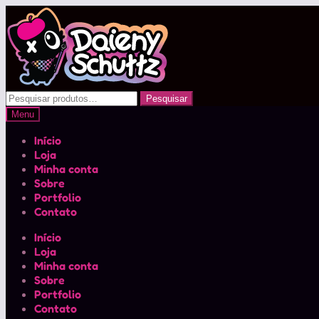
Pular
Pular
para
para
navegação
o
conteúdo
Pesquisar
Pesquisar
por:
Menu
Início
Loja
Minha conta
Sobre
Portfolio
Contato
Início
Loja
Minha conta
Sobre
Portfolio
Contato