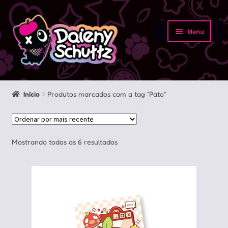
Pular
Pular
para
para
Menu
navegação
o
Início
conteúdo
Loja
Início
Produtos marcados com a tag “Pato”
Minha conta
Sobre
Classificado
Mostrando todos os 6 resultados
por
Portfolio
mais
recente
Contato