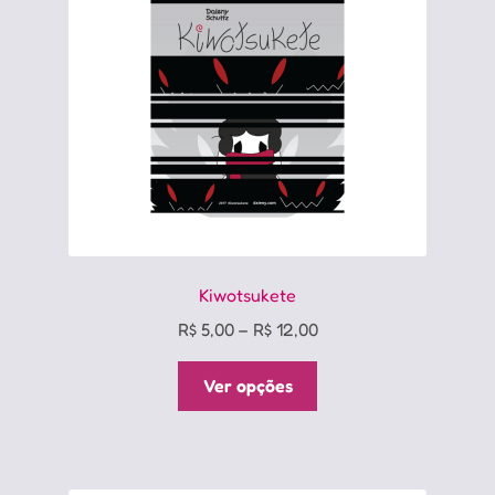
Kiwotsukete
Price
R$
5,00
–
R$
12,00
range:
Este
R$ 5,00
Ver opções
produto
through
tem
R$ 12,00
várias
variantes.