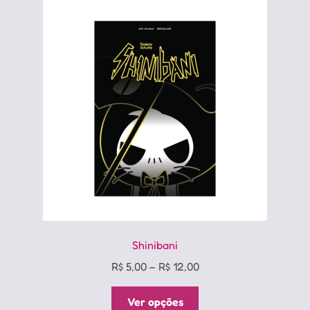
As
opções
podem
ser
escolhidas
na
página
do
produto
Shinibani
Price
R$
5,00
–
R$
12,00
range:
Este
R$ 5,00
Ver opções