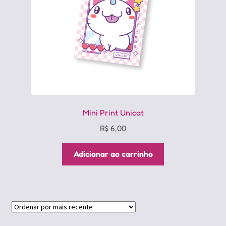
na
página
do
produto
Mini Print Unicat
R$
6,00
Adicionar ao carrinho