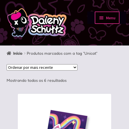
Pular
Pular
para
para
Menu
navegação
o
Início
conteúdo
Loja
Início
Produtos marcados com a tag “Unicat”
Minha conta
Sobre
Classificado
Mostrando todos os 6 resultados
por
Portfolio
mais
recente
Contato