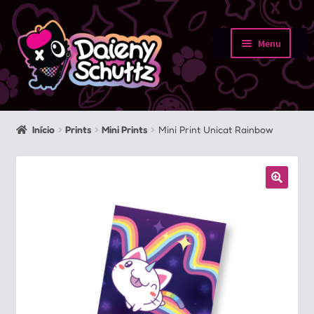
Pular
Pular
para
para
Menu
navegação
o
Início
conteúdo
Loja
Início
Prints
Mini Prints
Mini Print Unicat Rainbow
Minha conta
Sobre
Portfolio
Contato