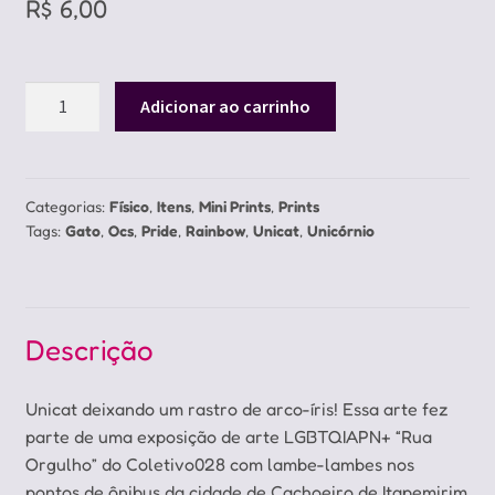
R$
6,00
Mini
Adicionar ao carrinho
Print
Unicat
Rainbow
quantidade
Categorias:
Físico
,
Itens
,
Mini Prints
,
Prints
Tags:
Gato
,
Ocs
,
Pride
,
Rainbow
,
Unicat
,
Unicórnio
Descrição
Unicat deixando um rastro de arco-íris! Essa arte fez
parte de uma exposição de arte LGBTQIAPN+ “Rua
Orgulho” do Coletivo028 com lambe-lambes nos
pontos de ônibus da cidade de Cachoeiro de Itapemirim