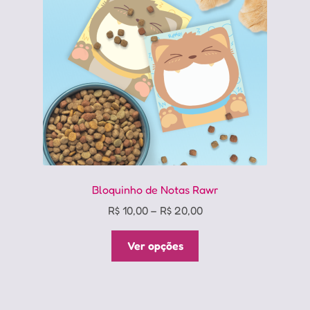
Bloquinho de Notas Rawr
Price
R$
10,00
–
R$
20,00
range:
Este
R$ 10,00
Ver opções
produto
through
tem
R$ 20,00
várias
variantes.