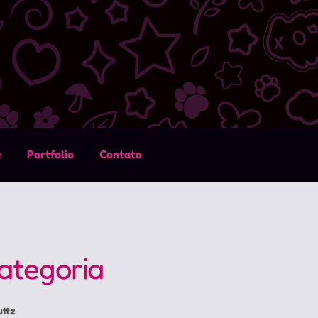
e
Portfolio
Contato
ategoria
uttz