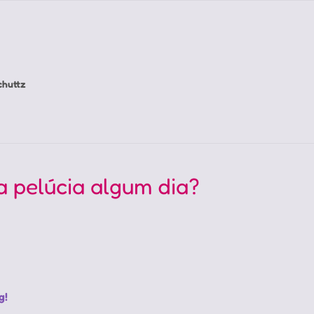
chuttz
a pelúcia algum dia?
g!